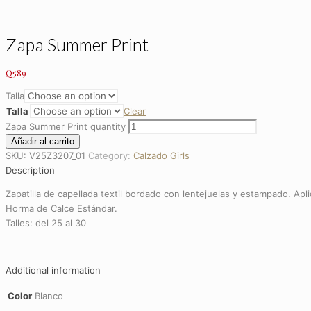
Zapa Summer Print
Q
589
Talla
Talla
Clear
Zapa Summer Print quantity
Añadir al carrito
SKU:
V25Z3207_01
Category:
Calzado Girls
Description
Zapatilla de capellada textil bordado con lentejuelas y estampado. Apl
Horma de Calce Estándar.
Talles: del 25 al 30
Additional information
Color
Blanco