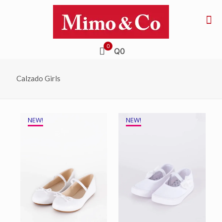
0
Q0
Calzado Girls
NEW!
NEW!