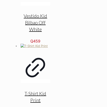
Vestido Kid
Bilbao Off
White
Q
459
T-Shirt Kid
Print