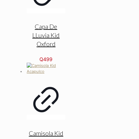
Capa De
LLuvia Kid
Oxford
Q
499
Camisola Kid