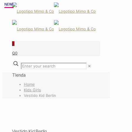
NEW!
NEW!
NEW!
0
Q0
✕
Tienda
Home
Kids Girls
Vestido Kid Berlin
Vestido Kid Berlin