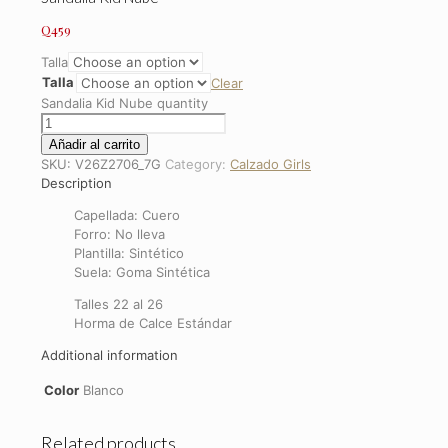
Q
459
Talla
Talla
Clear
Sandalia Kid Nube quantity
Añadir al carrito
SKU:
V26Z2706_7G
Category:
Calzado Girls
Description
Capellada: Cuero
Forro: No lleva
Plantilla: Sintético
Suela: Goma Sintética
Talles 22 al 26
Horma de Calce Estándar
Additional information
Color
Blanco
Related products