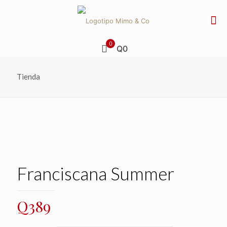
0
Q0
Tienda
Franciscana Summer
Q
389