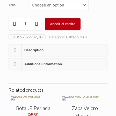
Talla
Franciscana
Añadir al carrito
Summer
quantity
SKU:
V25Z2702_7G
Category:
Calzado Girls
Description
Additional information
Related products
Bota JR Perlada
Zapa Velcro
Q
559
Starlight