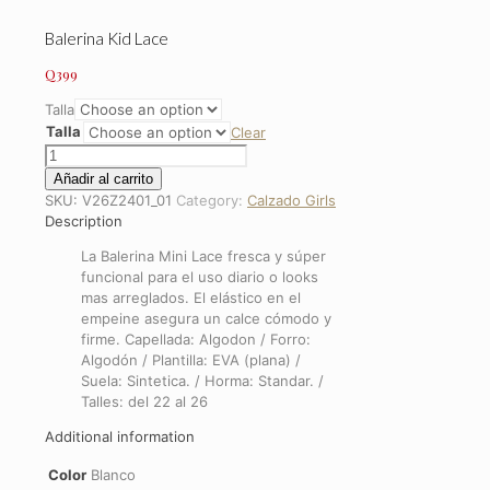
Balerina Kid Lace
Q
399
Talla
Talla
Clear
Balerina
Kid
Añadir al carrito
Lace
SKU:
V26Z2401_01
Category:
Calzado Girls
quantity
Description
La Balerina Mini Lace fresca y súper
funcional para el uso diario o looks
mas arreglados. El elástico en el
empeine asegura un calce cómodo y
firme. Capellada: Algodon / Forro:
Algodón / Plantilla: EVA (plana) /
Suela: Sintetica. / Horma: Standar. /
Talles: del 22 al 26
Additional information
Color
Blanco