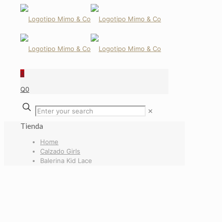
NEW!
0
Q0
✕
Tienda
Home
Calzado Girls
Balerina Kid Lace