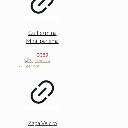
Guillermina
Mini Ipanema
Q
389
Zapa Velcro