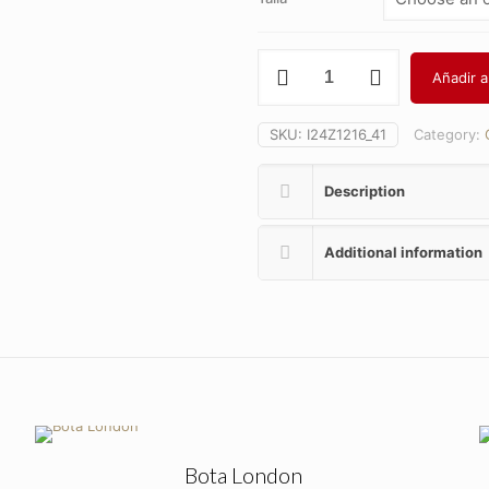
Zapa
Añadir al
Mini
Velcro
19/24
SKU:
I24Z1216_41
Category:
quantity
Description
Additional information
Bota London