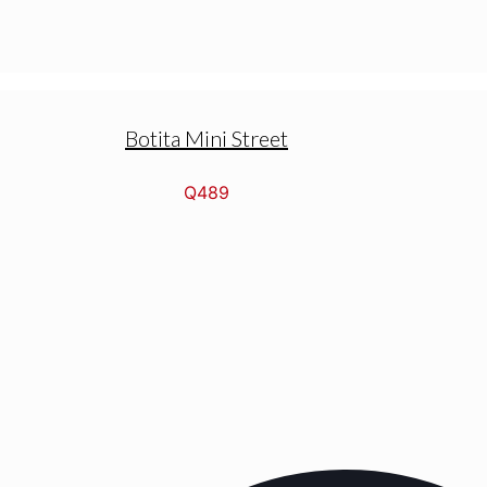
Botita Mini Street
Q
489