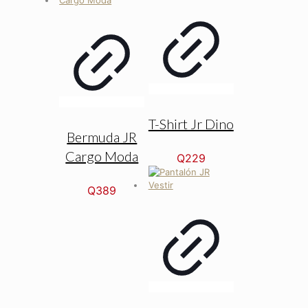
T-Shirt Jr Dino
Bermuda JR
Cargo Moda
Q
229
Q
389