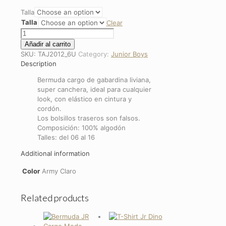
Talla
Talla
Clear
Short
Jr
Añadir al carrito
Cargo
SKU:
TAJ2012_6U
Category:
Junior Boys
Moda
Description
quantity
Bermuda cargo de gabardina liviana,
super canchera, ideal para cualquier
look, con elástico en cintura y
cordón.
Los bolsillos traseros son falsos.
Composición: 100% algodón
Talles: del 06 al 16
Additional information
Color
Army Claro
Related products