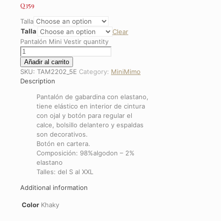
Q
359
Talla
Talla
Clear
Pantalón Mini Vestir quantity
Añadir al carrito
SKU:
TAM2202_5E
Category:
MiniMimo
Description
Pantalón de gabardina con elastano,
tiene elástico en interior de cintura
con ojal y botón para regular el
calce, bolsillo delantero y espaldas
son decorativos.
Botón en cartera.
Composición: 98%algodon – 2%
elastano
Talles: del S al XXL
Additional information
Color
Khaky