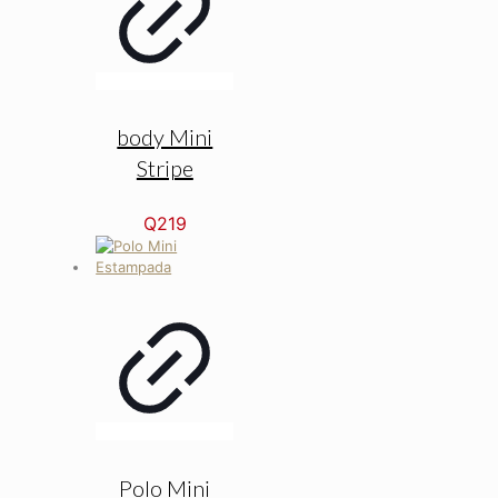
body Mini
Stripe
Q
219
Polo Mini