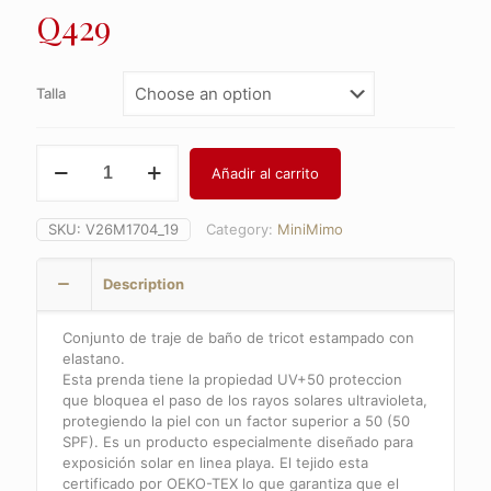
Q
429
Talla
Conjunto
Añadir al carrito
De
Baño
Mini
SKU:
V26M1704_19
Category:
MiniMimo
Sailor
Uv
quantity
Description
Conjunto de traje de baño de tricot estampado con
elastano.
Esta prenda tiene la propiedad UV+50 proteccion
que bloquea el paso de los rayos solares ultravioleta,
protegiendo la piel con un factor superior a 50 (50
SPF). Es un producto especialmente diseñado para
exposición solar en linea playa. El tejido esta
certificado por OEKO-TEX lo que garantiza que el