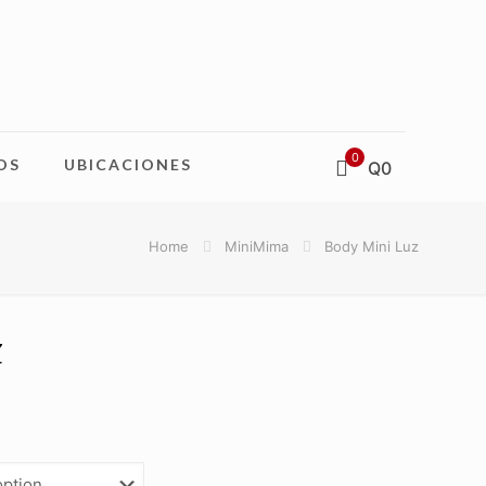
0
OS
UBICACIONES
Q0
Home
MiniMima
Body Mini Luz
z