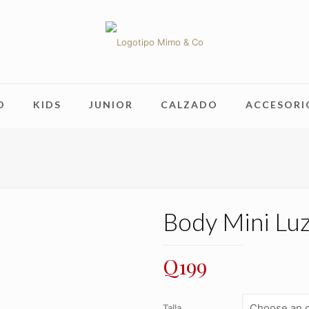
O
KIDS
JUNIOR
CALZADO
ACCESORI
Body Mini Lu
Q
199
Talla