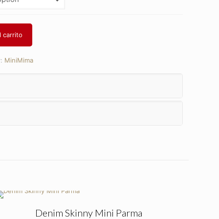
 carrito
y:
MiniMima
Denim Skinny Mini Parma