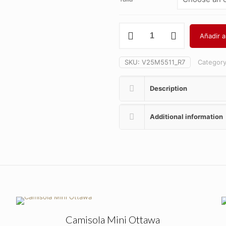
Body
Añadir al
Mini
Luz
quantity
SKU:
V25M5511_R7
Categor
Description
Additional information
Camisola Mini Ottawa