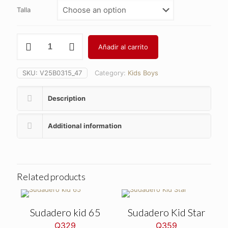
Talla
T-
Añadir al carrito
Shirt
Kid
Space
SKU:
V25B0315_47
Category:
Kids Boys
quantity
Description
Additional information
Related products
Sudadero kid 65
Sudadero Kid Star
Q
329
Q
359