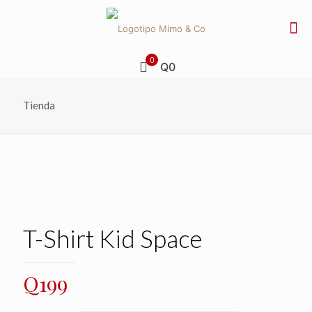
0
Q0
Tienda
T-Shirt Kid Space
Q
199