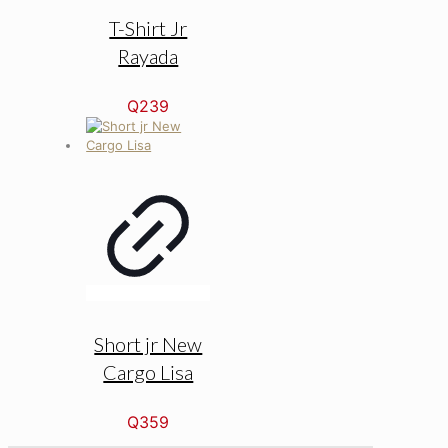
T-Shirt Jr
Rayada
Q
239
Short jr New
Cargo Lisa
Q
359